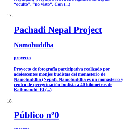
“oculto”, “no visto”. Con (...)
Pachadi Nepal Project
Namobuddha
proyecto
Proyecto de fotografía participativa realizado por
adolescentes monjes budistas del monasterio de
Namobuddha (Nepal). Namobuddha es un monasterio y
centro de peregrinación budista a 40 kilómetros de
Kathmandú. El (...)
Público nº0