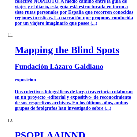
colectivo NOPHOTO. A medio camino entre la guía de
viajes y el diario, esta guía está estructurada en torno a
siete rutas personales por España que recorren conocidas
regiones turísticas. La narración que propone, conducida
por un viajero imaginario que posee (...)
Mapping the Blind Spots
Fundación Lázaro Galdiano
exposicion
Dos colectivos fotográficos de larga trayectoria colaboran
en un proyecto -editorial y expositivo- de reconocimiento
de sus respectivos archivos. En los últimos años, ambos
grupos de fotógrafos han investigado sobre (...)
PSOPLAAINND